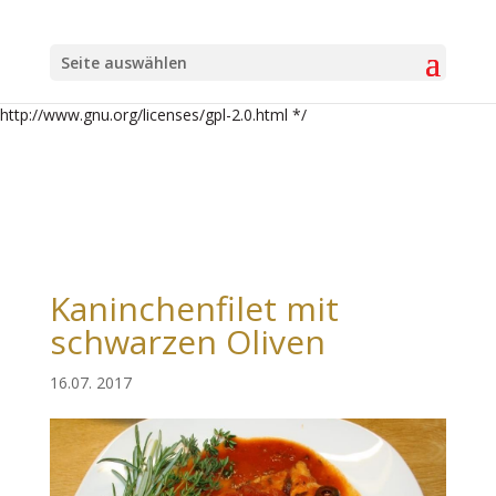
/* Theme Name: Divi-Child Theme URI: http://divi.space/ Description:
A Child Theme built for Divi on Divi Space Author: Andreas Ritter
Seite auswählen
Author URI: http://www.ritter-it-consulting.de Template: Divi Version:
1 License: GNU General Public License v2 or later License URI:
http://www.gnu.org/licenses/gpl-2.0.html */
Kaninchenfilet mit
schwarzen Oliven
16.07. 2017