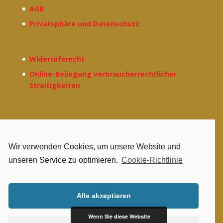
AGB
Privatsphäre und Datenschutz
Widerrufsrecht
Online-Beilegung verbraucherrechtlicher
Streitigkeiten
Und wem Artikel und Seite gefallen, der darf uns
Wir verwenden Cookies, um unsere Website und
gerne mit einer Spende eines beliebigen
unseren Service zu optimieren.
Cookie-Richtlinie
Betrages für unsere Kaffeekasse unterstützen!
Alle akzeptieren
Wenn Sie diese Website