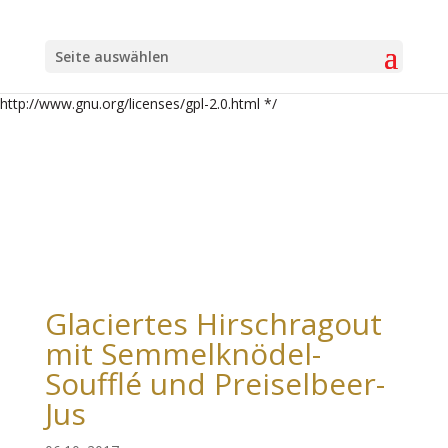
/* Theme Name: Divi-Child Theme URI: http://divi.space/ Description:
A Child Theme built for Divi on Divi Space Author: Andreas Ritter
Seite auswählen
Author URI: http://www.ritter-it-consulting.de Template: Divi Version:
1 License: GNU General Public License v2 or later License URI:
http://www.gnu.org/licenses/gpl-2.0.html */
Glaciertes Hirschragout
mit Semmelknödel-
Soufflé und Preiselbeer-
Jus